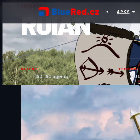
ANIMACE
/
RUIAN
RUIAN
APKY
KLIENT
TECHNOL
TACTAC agency
MOT