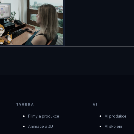
TVORBA
AI
Filmy a produkce
AI produkce
Animace a 3D
AI školení