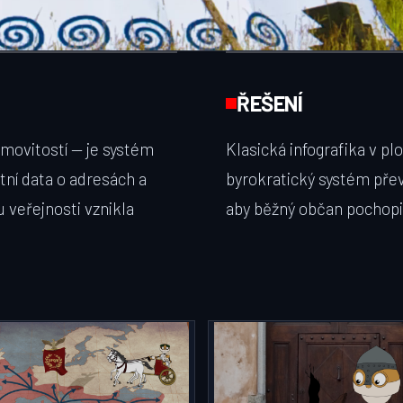
ŘEŠENÍ
emovitostí — je systém
Klasická infografika v p
tní data o adresách a
byrokratický systém přev
 veřejnosti vznikla
aby běžný občan pochopil