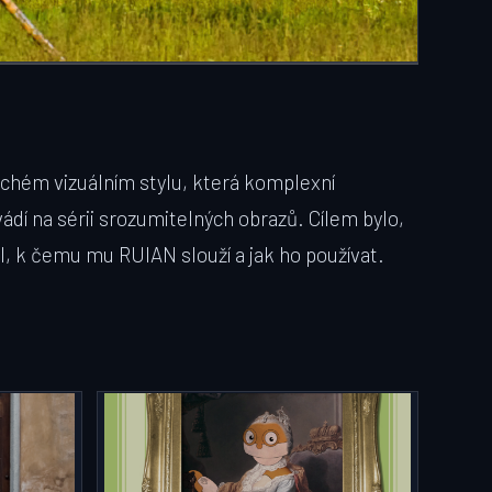
lochém vizuálním stylu, která komplexní
ádí na sérii srozumitelných obrazů. Cílem bylo,
, k čemu mu RUIAN slouží a jak ho používat.