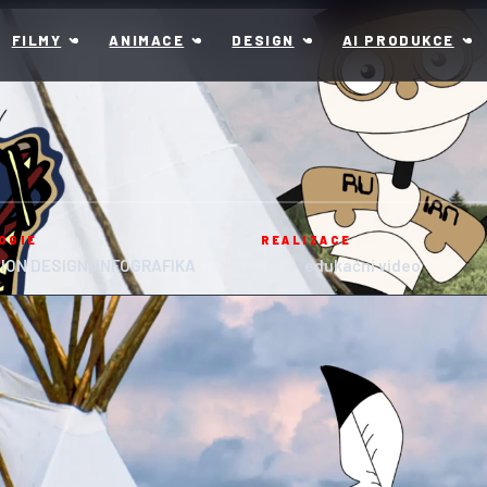
FILMY
ANIMACE
DESIGN
AI PRODUKCE
OGIE
REALIZACE
ION DESIGN, INFOGRAFIKA
edukační video