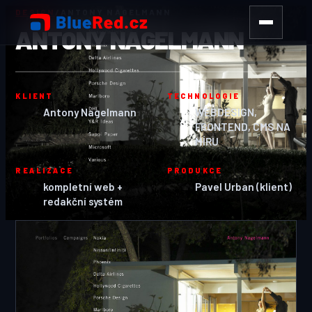
DESIGN
/
ANTONY NAGELMANN
ANTONY NAGELMANN
KLIENT
TECHNOLOGIE
Antony Nagelmann
WEBDESIGN,
FRONTEND, CMS NA
MÍRU
REALIZACE
PRODUKCE
kompletní web +
Pavel Urban (klient)
redakční systém