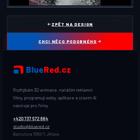
ZPĚT NA DESIGN
CHCI NĚCO PODOBNÉHO
Rozhýbám 3D animace, natáčím reklamní
filmy, programuji weby, aplikace a stavím AI
nástroje pro firmy.
+420 737 572 664
studio@bluered.cz
Bezručova 1580/7, Jihlava