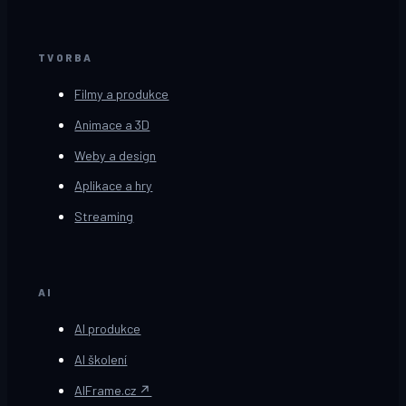
TVORBA
Filmy a produkce
Animace a 3D
Weby a design
Aplikace a hry
Streaming
AI
AI produkce
AI školení
AIFrame.cz ↗