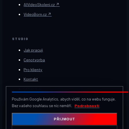
AIVideoSkoleni.cz ↗
VideoBorn.cz ↗
STUDIO
Jak pracuji
Cenotvorba
Pro klienty
Kontakt
GDPR & AI
Používám Google Analytics, abych viděl, co na webu funguje.
Bez vašeho souhlasu se nic neměří.
Podrobnosti
© 2026 BlueRed.cz — Pavel Vitešník, Jihlava
Nastavení
PŘIJMOUT
cookies