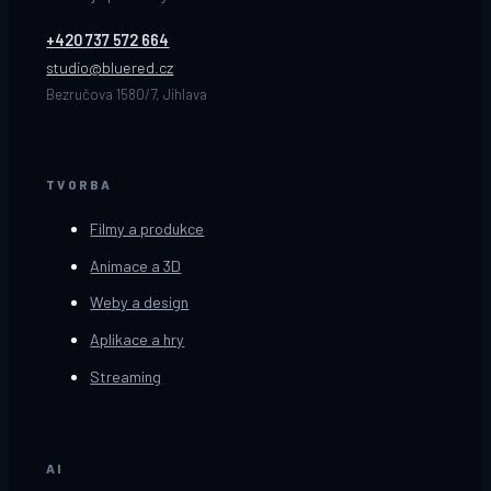
+420 737 572 664
studio@bluered.cz
Bezručova 1580/7, Jihlava
TVORBA
Filmy a produkce
Animace a 3D
Weby a design
Aplikace a hry
Streaming
AI