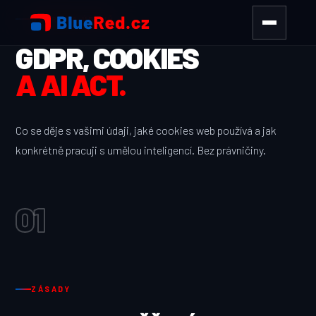
OCHRANA ÚDAJŮ
GDPR, COOKIES
A AI ACT.
Co se děje s vašimi údaji, jaké cookies web používá a jak
konkrétně pracuji s umělou inteligencí. Bez právničiny.
01
ZÁSADY