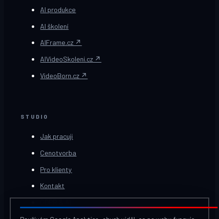
AI produkce
AI školení
AIFrame.cz ↗
AIVideoSkoleni.cz ↗
VideoBorn.cz ↗
STUDIO
Jak pracuji
Cenotvorba
Pro klienty
Kontakt
GDPR & AI