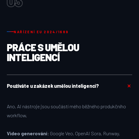
03
NAŘÍZENÍ EU 2024/1689
PRÁCE S UMĚLOU
INTELIGENCÍ
Používáte u zakázek umělou inteligenci?
Ano, AI nástroje jsou součástí mého běžného produkčního
workflow.
Video generování:
Google Veo, OpenAI Sora, Runway,