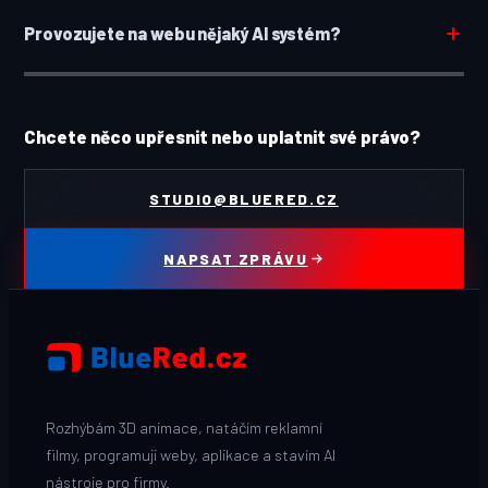
Provozujete na webu nějaký AI systém?
Chcete něco upřesnit nebo uplatnit své právo?
STUDIO@BLUERED.CZ
NAPSAT ZPRÁVU
Rozhýbám 3D animace, natáčím reklamní
filmy, programuji weby, aplikace a stavím AI
nástroje pro firmy.