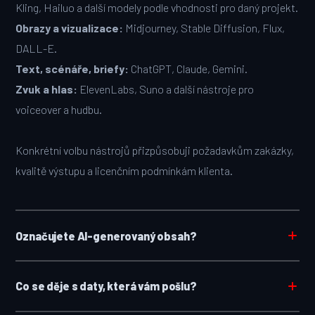
Kling, Hailuo a další modely podle vhodnosti pro daný projekt.
Obrazy a vizualizace:
Midjourney, Stable Diffusion, Flux,
DALL-E.
Text, scénáře, briefy:
ChatGPT, Claude, Gemini.
Zvuk a hlas:
ElevenLabs, Suno a další nástroje pro
voiceover a hudbu.
Konkrétní volbu nástrojů přizpůsobuji požadavkům zakázky,
kvalitě výstupu a licenčním podmínkám klienta.
Označujete AI-generovaný obsah?
Co se děje s daty, která vám pošlu?