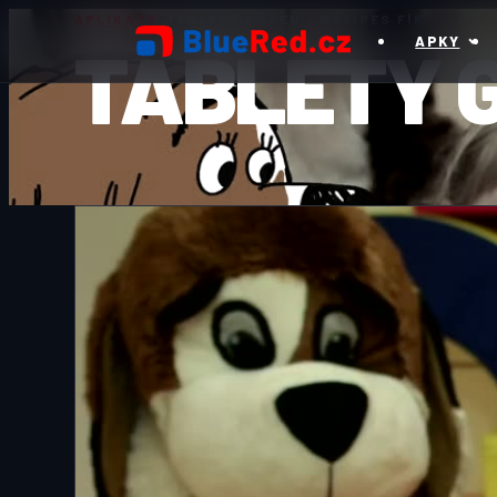
APLIKACE
/
TABLETY GOGEN - MAXIPES FÍK
TABLETY G
APKY