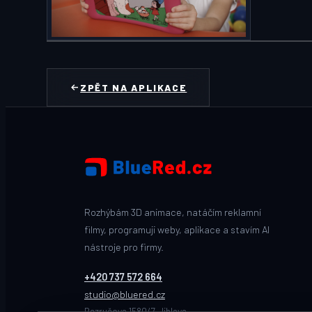
ZPĚT NA APLIKACE
Rozhýbám 3D animace, natáčím reklamní
filmy, programuji weby, aplikace a stavím AI
nástroje pro firmy.
+420 737 572 664
studio@bluered.cz
Bezručova 1580/7, Jihlava