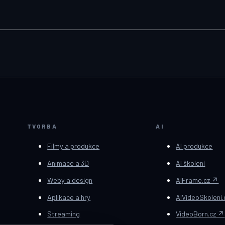
TVORBA
AI
Filmy a produkce
AI produkce
Animace a 3D
AI školení
Weby a design
AIFrame.cz ↗
Aplikace a hry
AIVideoSkoleni
Streaming
VideoBorn.cz ↗