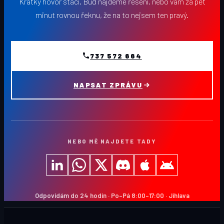
Krátký hovor stačí. Buď najdeme řešení, nebo vám za pět
minut rovnou řeknu, že na to nejsem ten pravý.
737 572 664
NAPSAT ZPRÁVU
NEBO MĚ NAJDETE TADY
Odpovídám do 24 hodin · Po–Pá 8:00–17:00 · Jihlava