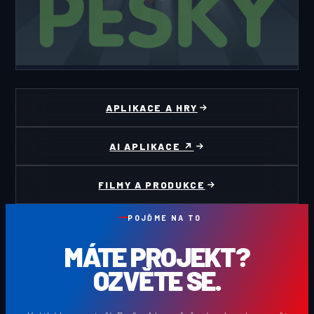
APLIKACE
JIHLAVA PĚŠKY
APLIKACE A HRY
AI APLIKACE ↗
FILMY A PRODUKCE
POJĎME NA TO
MÁTE PROJEKT?
OZVĚTE SE.