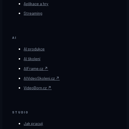
Aplikace a hry
Streaming
AI
AI produkce
AI školení
AIFrame.cz ↗
AIVideoSkoleni.cz ↗
VideoBorn.cz ↗
STUDIO
Jak pracuji