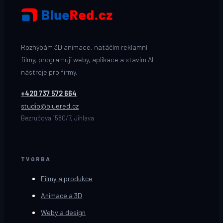
Rozhýbám 3D animace, natáčím reklamní
filmy, programuji weby, aplikace a stavím AI
nástroje pro firmy.
+420 737 572 664
studio@bluered.cz
Bezručova 1580/7, Jihlava
TVORBA
Filmy a produkce
Animace a 3D
Weby a design